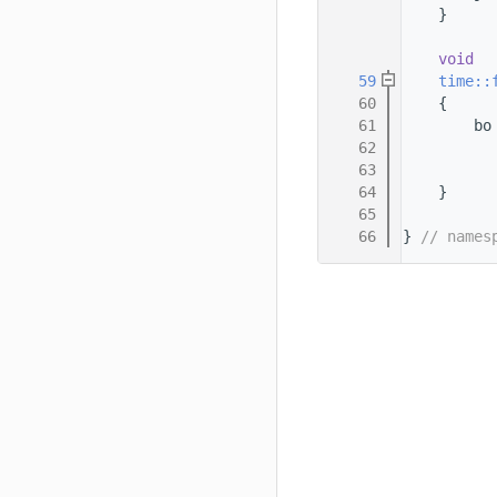
   56
    }
   57
   58
void
   59
time::
   60
    {
   61
        bo
   62
          
   63
          
   64
    }
   65
   66
} 
// names