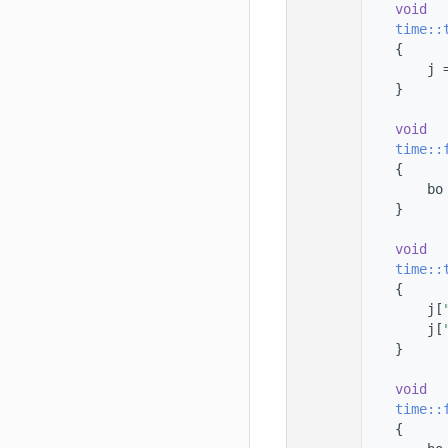
   11
void
   12
time::
   13
    {
   14
        j 
   15
    }
   16
   17
void
   18
time::
   19
    {
   20
        bo
   21
    }
   22
   23
void
   24
time::
   25
    {
   26
        j[
   27
        j[
   28
    }
   29
   30
void
   31
time::
   32
    {