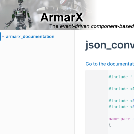
armarx_documentation
►
json_con
Go to the documentatio
    1
#include "
    2
    3
#include <
    4
    5
#include <
    6
#include <
    7
    8
namespace 
    9
{
   10