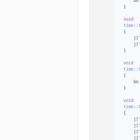
   33
        bo
   34
    }
   35
   36
void
   37
time::
   38
    {
   39
        j[
   40
        j[
   41
    }
   42
   43
void
   44
time::
   45
    {
   46
        bo
   47
    }
   48
   49
void
   50
time::
   51
    {
   52
        j[
   53
        j[
   54
        j[
   55
        j[