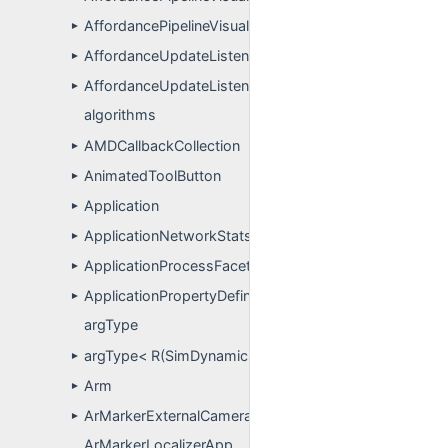
AffordancePipelineVisualizationPropertyDefinitions
►
AffordanceUpdateListener
►
AffordanceUpdateListenerPropertyDefinitions
►
algorithms
AMDCallbackCollection
►
AnimatedToolButton
►
Application
►
ApplicationNetworkStats
►
ApplicationProcessFacet
►
ApplicationPropertyDefinitions
►
argType
argType< R(SimDynamics::DynamicsEngine::*)(A)>
►
Arm
►
ArMarkerExternalCameraCalibration
►
ArMarkerLocalizerApp