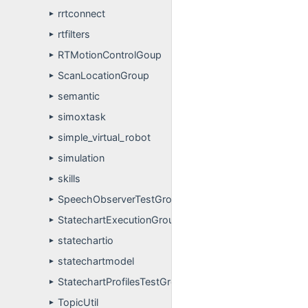
rrtconnect
►
rtfilters
►
RTMotionControlGoup
►
ScanLocationGroup
►
semantic
►
simoxtask
►
simple_virtual_robot
►
simulation
►
skills
►
SpeechObserverTestGroup
►
StatechartExecutionGroup
►
statechartio
►
statechartmodel
►
StatechartProfilesTestGroup
►
TopicUtil
►