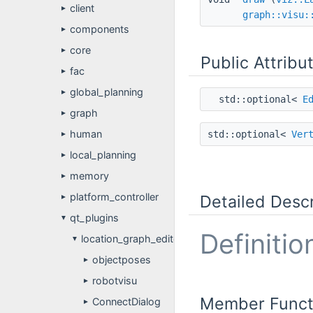
client
►
graph::visu:
components
►
core
►
Public Attribu
fac
►
global_planning
►
std::optional<
E
graph
►
human
std::optional<
Ver
►
local_planning
►
memory
►
platform_controller
Detailed Descr
►
qt_plugins
▼
Definitio
location_graph_editor
▼
objectposes
►
robotvisu
►
Member Funct
ConnectDialog
►