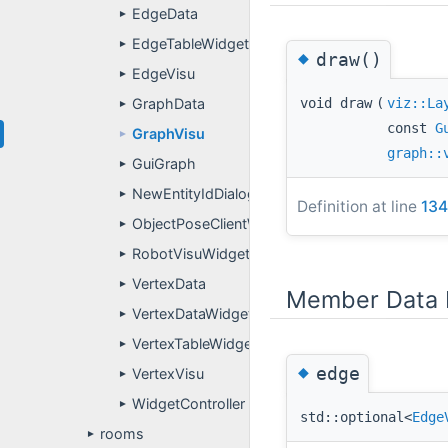
EdgeData
►
EdgeTableWidget
►
◆
draw()
EdgeVisu
►
GraphData
void draw
(
viz::La
►
const
G
GraphVisu
►
graph::
GuiGraph
►
NewEntityIdDialog
►
Definition at line
134
ObjectPoseClientWidget
►
RobotVisuWidget
►
VertexData
►
Member Data 
VertexDataWidget
►
VertexTableWidget
►
◆
edge
VertexVisu
►
WidgetController
►
std::optional<
Edge
rooms
►