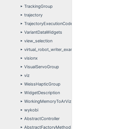
TrackingGroup
►
trajectory
►
TrajectoryExecutionCode
►
VariantDataWidgets
►
view_selection
►
virtual_robot_writer_example
►
visionx
►
VisualServoGroup
►
viz
►
WeissHapticGroup
►
WidgetDescription
►
WorkingMemoryToArVizGroup
►
wykobi
►
AbstractController
►
AbstractFactoryMethod
►