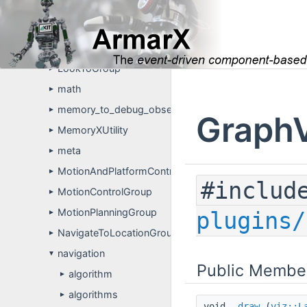
introspection
►
laser_scanner_simulation
►
localization_and_mapping
►
LookToGroup
►
math
►
memory_to_debug_observer
►
GraphV
MemoryXUtility
►
meta
►
MotionAndPlatformControlGroup
►
#includ
MotionControlGroup
►
MotionPlanningGroup
plugins/
►
NavigateToLocationGroup
►
navigation
▼
Public Membe
algorithm
►
algorithms
►
void
draw
(
viz::L