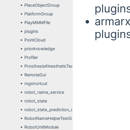
plugin
PlaceObjectGroup
►
PlatformGroup
►
armarx
PlayMMMFile
►
plugin
plugins
►
PointCloud
►
priorknowledge
►
Profiler
►
ProsthesisKinestheticTeachIn
►
RemoteGui
►
rngshortcut
►
robot_name_service
►
robot_state
►
robot_state_prediction_client_example
►
RobotNameHelperTestGroup
►
RobotUnitModule
►