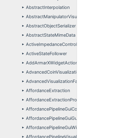
AbstractInterpolation
►
AbstractManipulatorVisualization
►
AbstractObjectSerializer
►
AbstractStateMimeData
►
ActiveImpedanceControlTarget
►
ActiveStateFollower
►
AddArmarXWidgetAction
►
AdvancedCoinVisualizationFactory
►
AdvancedVisualizationFactory
►
AffordanceExtraction
►
AffordanceExtractionPropertyDefinitions
►
AffordancePipelineGuiConfigDialog
►
AffordancePipelineGuiGuiPlugin
►
AffordancePipelineGuiWidgetController
►
AffordancePipelineVisualization
►