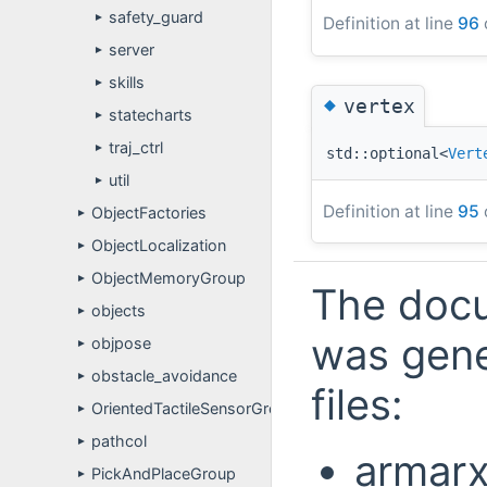
safety_guard
►
Definition at line
96
server
►
skills
►
◆
vertex
statecharts
►
traj_ctrl
►
std::optional<
Vert
util
►
Definition at line
95
ObjectFactories
►
ObjectLocalization
►
ObjectMemoryGroup
►
The docu
objects
►
was gene
objpose
►
obstacle_avoidance
►
files:
OrientedTactileSensorGroup
►
pathcol
►
armarx
PickAndPlaceGroup
►