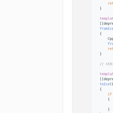
   56
re
   57
    }
   58
   59
templa
   60
    [[depr
   61
fromIc
   62
    {
   63
        Cp
   64
fr
   65
re
   66
    }
   67
   68
// std
   69
   70
templa
   71
    [[depr
   72
toIce
(
   73
    {
   74
if
   75
        {
   76
   77
        }