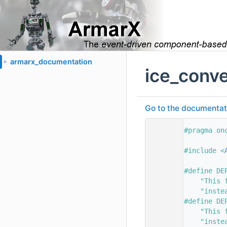
armarx_documentation
►
ice_conv
Go to the documentatio
    1
#pragma on
    2
    3
#include <
    4
    5
#define DE
    6
    "This 
    7
    "inste
    8
#define DE
    9
    "This 
   10
    "inste