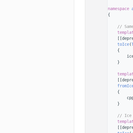
   11
   12
namespace 
   13
{
   14
   15
// Sam
   16
templa
   17
    [[depr
   18
toIce
(
   19
    {
   20
        ic
   21
    }
   22
   23
templa
   24
    [[depr
   25
fromIc
   26
    {
   27
        cp
   28
    }
   29
   30
// Ice
   31
templa
   32
    [[depr