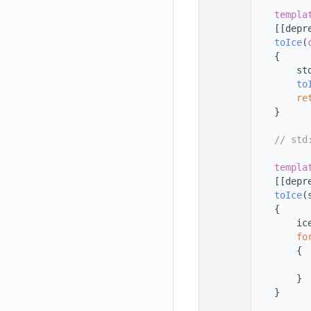
  145
  146
templa
  147
    [[depr
  148
toIce
(
  149
    {
  150
        st
  151
to
  152
re
  153
    }
  154
  155
// std
  156
  157
templa
  158
    [[depr
  159
toIce
(
  160
    {
  161
        ic
  162
fo
  163
        {
  164
          
  165
        }
  166
    }
  167