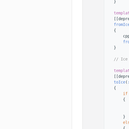
   78
    }
   79
   80
templa
   81
    [[depr
   82
fromIc
   83
    {
   84
        cp
   85
fr
   86
    }
   87
   88
// Ice
   89
   90
templa
   91
    [[depr
   92
toIce
(
   93
    {
   94
if
   95
        {
   96
          
   97
   98
        }
   99
el
  100
        {