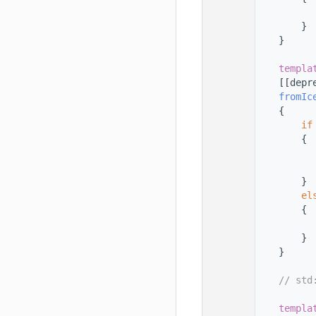
  101
          
  102
        }
  103
    }
  104
  105
templa
  106
    [[depr
  107
fromIc
  108
    {
  109
if
  110
        {
  111
          
  112
  113
        }
  114
el
  115
        {
  116
          
  117
        }
  118
    }
  119
  120
// std
  121
  122
templa