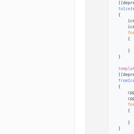
  123
    [[depr
  124
toIce
(
  125
    {
  126
        ic
  127
        ic
  128
fo
  129
        {
  130
  131
        }
  132
    }
  133
  134
templa
  135
    [[depr
  136
fromIc
  137
    {
  138
        cp
  139
        cp
  140
fo
  141
        {
  142
  143
        }
  144
    }