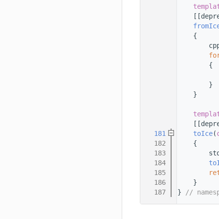
  168
templa
  169
    [[depr
  170
fromIc
  171
    {
  172
        cp
  173
fo
  174
        {
  175
          
  176
        }
  177
    }
  178
  179
templa
  180
    [[depr
  181
toIce
(
  182
    {
  183
        st
  184
to
  185
re
  186
    }
  187
} 
// names