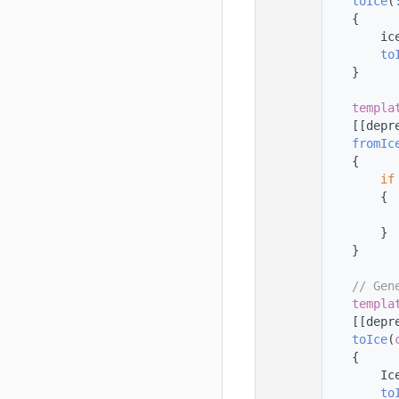
   33
toIce
(
   34
    {
   35
        ic
   36
to
   37
    }
   38
   39
templa
   40
    [[depr
   41
fromIc
   42
    {
   43
if
   44
        {
   45
   46
        }
   47
    }
   48
   49
// Gen
   50
templa
   51
    [[depr
   52
toIce
(
   53
    {
   54
        Ic
   55
to