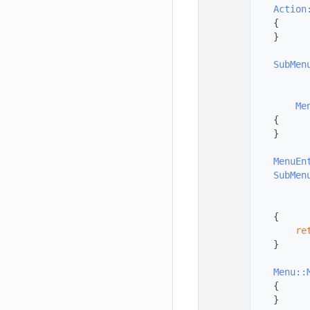
   56
Action
   57
    {
   58
    }
   59
   60
SubMen
   61
   62
   63
Me
   64
    {
   65
    }
   66
   67
MenuEn
   68
SubMen
   69
   70
   71
    {
   72
re
   73
    }
   74
   75
Menu::
   76
    {
   77
    }