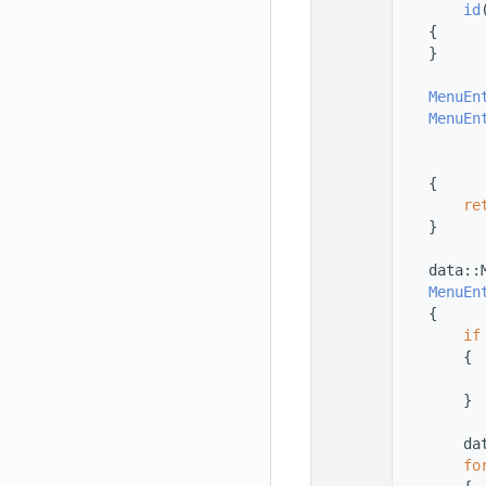
   11
id
   12
    {
   13
    }
   14
   15
MenuEn
   16
MenuEn
   17
   18
   19
    {
   20
re
   21
    }
   22
   23
    data::
   24
MenuEn
   25
    {
   26
if
   27
        {
   28
   29
        }
   30
   31
        da
   32
fo