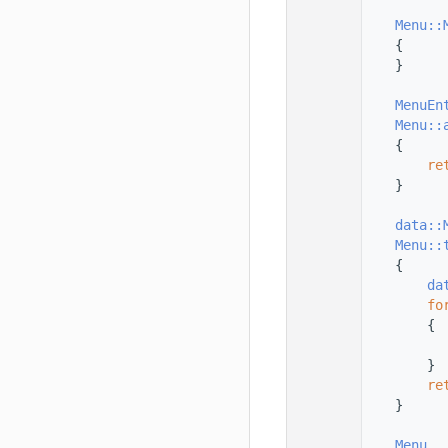
   78
   79
Menu::
   80
    {
   81
    }
   82
   83
MenuEn
   84
Menu::
   85
    {
   86
re
   87
    }
   88
   89
data::
   90
Menu::
   91
{
   92
da
   93
fo
   94
        {
   95
          
   96
        }
   97
re
   98
    }
   99
  100
Menu