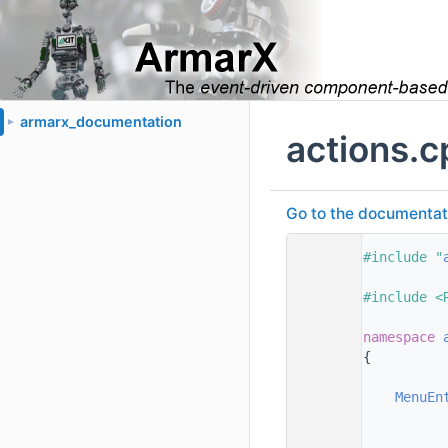
armarx_documentation
►
actions.c
Go to the documentatio
    1
#include "
    2
    3
#include <
    4
    5
namespace 
    6
{
    7
    8
MenuEn
    9
   10