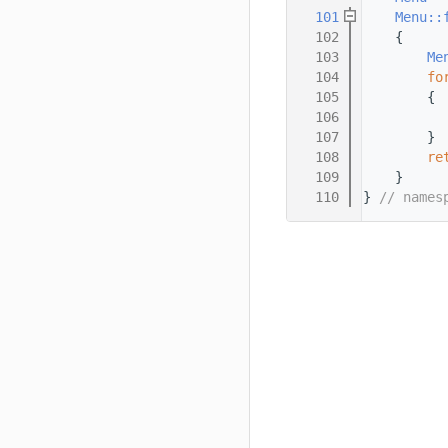
  101
Menu::
  102
    {
  103
Me
  104
fo
  105
        {
  106
          
  107
        }
  108
re
  109
    }
  110
} 
// names