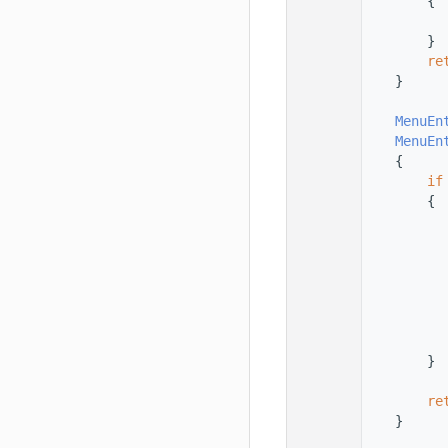
   33
        {
   34
          
   35
        }
   36
re
   37
    }
   38
   39
MenuEn
   40
MenuEn
   41
    {
   42
if
   43
        {
   44
   45
   46
   47
          
   48
          
   49
          
   50
   51
        }
   52
   53
re
   54
    }
   55