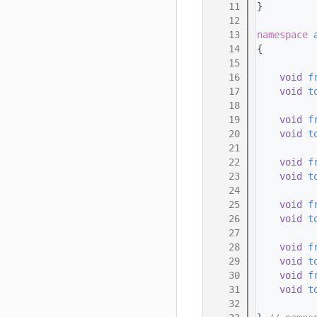
   11
}
   12
   13
namespace 
   14
{
   15
   16
void
f
   17
void
t
   18
   19
void
f
   20
void
t
   21
   22
void
f
   23
void
t
   24
   25
void
f
   26
void
t
   27
   28
void
f
   29
void
t
   30
void
f
   31
void
t
   32