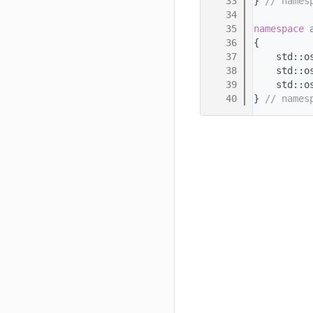
   33
} 
// names
   34
   35
namespace 
   36
{
   37
    std::o
   38
    std::o
   39
    std::o
   40
} 
// names