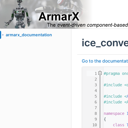
armarx_documentation
►
ice_conve
Go to the documentatio
    1
#pragma on
    2
    3
#include <
    4
    5
#include <
    6
#include <
    7
    8
namespace 
    9
{
   10
class 