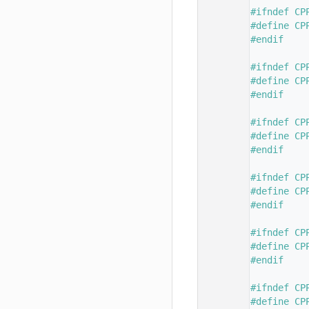
  101
#ifndef CP
  102
#define CP
  103
#endif
  104
  105
#ifndef CP
  106
#define CP
  107
#endif
  108
  109
#ifndef CP
  110
#define CP
  111
#endif
  112
  113
#ifndef CP
  114
#define CP
  115
#endif
  116
  117
#ifndef CP
  118
#define CP
  119
#endif
  120
  121
#ifndef CP
  122
#define CP