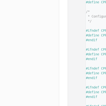
   11
#define CP
   12
   13
/*
   14
 * Configu
   15
 */
   16
   17
#ifndef CP
   18
#define CP
   19
#endif
   20
   21
#ifndef CP
   22
#define CP
   23
#endif
   24
   25
#ifndef CP
   26
#define CP
   27
#endif
   28
   29
#ifndef CP
   30
#define CP
   31
#endif
   32