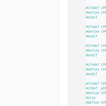
   56
   57
#ifndef CP
   58
#define CP
   59
#endif
   60
   61
#ifndef CP
   62
#define CP
   63
#endif
   64
   65
#ifndef CP
   66
#define CP
   67
#endif
   68
   69
#ifndef CP
   70
#define CP
   71
#endif
   72
   73
#ifndef CP
   74
#ifdef _WI
   75
#define CP
   76
#else
   77
#define CP