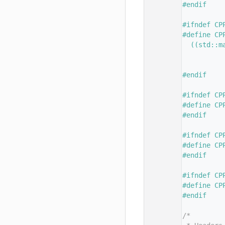
  123
#endif
  124
  125
#ifndef CP
  126
#define CP
  127
  ((std::m
  128
          
  129
          
  130
#endif
  131
  132
#ifndef CP
  133
#define CP
  134
#endif
  135
  136
#ifndef CP
  137
#define CP
  138
#endif
  139
  140
#ifndef CP
  141
#define CP
  142
#endif
  143
  144
/*