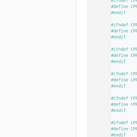
   33
#ifndef CP
   34
#define CP
   35
#endif
   36
   37
#ifndef CP
   38
#define CP
   39
#endif
   40
   41
#ifndef CP
   42
#define CP
   43
#endif
   44
   45
#ifndef CP
   46
#define CP
   47
#endif
   48
   49
#ifndef CP
   50
#define CP
   51
#endif
   52
   53
#ifndef CP
   54
#define CP
   55
#endif