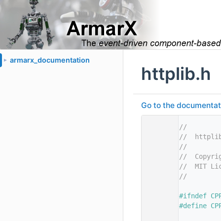
armarx_documentation
►
httplib.h
Go to the documentatio
    1
//
    2
//  httpli
    3
//
    4
//  Copyri
    5
//  MIT Li
    6
//
    7
    8
#ifndef CP
    9
#define CP
   10