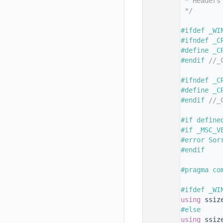
  145
 * Headers
  146
 */
  147
  148
#ifdef _WI
  149
#ifndef _C
  150
#define _C
  151
#endif 
//_
  152
  153
#ifndef _C
  154
#define _C
  155
#endif 
//_
  156
  157
#if define
  158
#if _MSC_V
  159
#error Sor
  160
#endif
  161
  162
#pragma co
  163
  164
#ifdef _WI
  165
using 
ssiz
  166
#else
  167
using 
ssiz