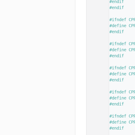
   78
#endif
   79
#endif
   80
   81
#ifndef CP
   82
#define CP
   83
#endif
   84
   85
#ifndef CP
   86
#define CP
   87
#endif
   88
   89
#ifndef CP
   90
#define CP
   91
#endif
   92
   93
#ifndef CP
   94
#define CP
   95
#endif
   96
   97
#ifndef CP
   98
#define CP
   99
#endif
  100