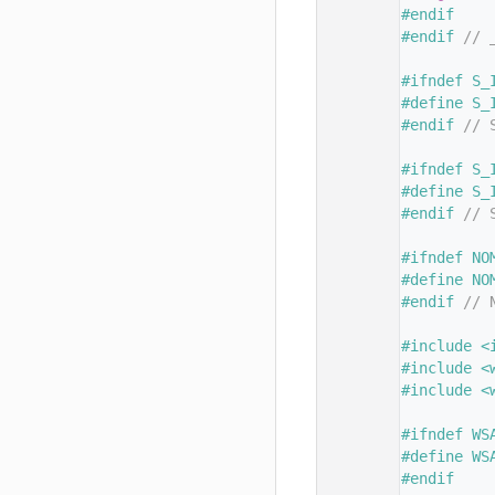
  168
#endif
  169
#endif 
// 
  170
  171
#ifndef S_
  172
#define S_
  173
#endif 
// 
  174
  175
#ifndef S_
  176
#define S_
  177
#endif 
// 
  178
  179
#ifndef NO
  180
#define NO
  181
#endif 
// 
  182
  183
#include <
  184
#include <
  185
#include <
  186
  187
#ifndef WS
  188
#define WS
  189
#endif