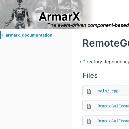
armarx_documentation
►
RemoteGu
Directory dependenc
Files
main2.cpp
RemoteGuiExam
RemoteGuiExam