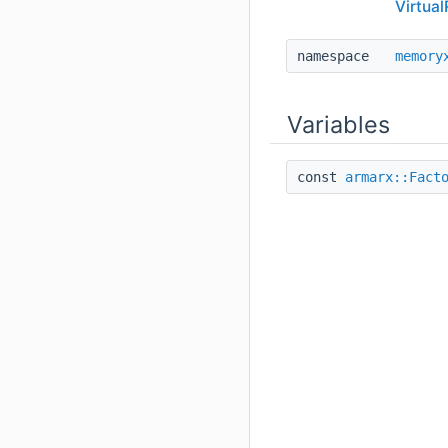
Virtua
namespace
memory
Variables
const
armarx::Fact