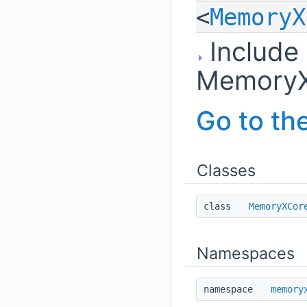
<
MemoryX
Include
MemoryX
Go to the
Classes
class
MemoryXCor
Namespaces
namespace
memory