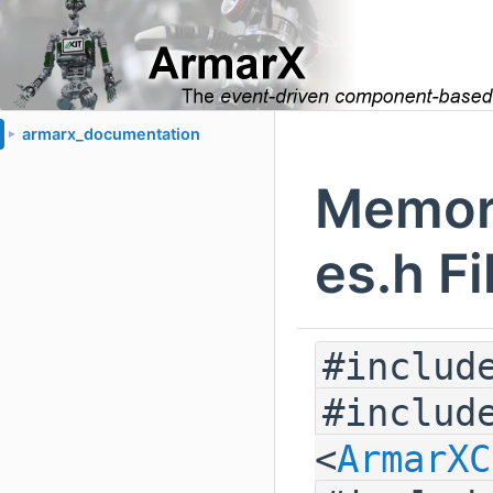
armarx_documentation
►
Memor
es.h F
#includ
#includ
<
ArmarXC