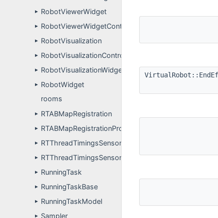
RobotViewerWidget
►
RobotViewerWidgetController
►
RobotVisualization
►
RobotVisualizationController
►
RobotVisualizationWidget
►
VirtualRobot::EndE
RobotWidget
►
rooms
RTABMapRegistration
►
RTABMapRegistrationPropertyDefinitions
►
RTThreadTimingsSensorDevice
►
RTThreadTimingsSensorDeviceImpl
►
RunningTask
►
RunningTaskBase
►
RunningTaskModel
►
Sampler
►