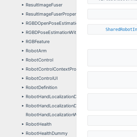
ResultImageFuser
►
ResultImageFuserPropertyDefinitions
►
RGBDOpenPoseEstimationComponentPluginUser
►
SharedRobotI
RGBDPoseEstimationWithMemoryWriter
►
RGBFeature
►
RobotArm
►
RobotControl
►
RobotControlContextProperties
►
RobotControlUI
►
RobotDefinition
►
RobotHandLocalizationDynamicSimulation
►
RobotHandLocalizationDynamicSimulationPropertyDefi
►
RobotHandLocalizationWithFingertipsApp
RobotHealth
►
RobotHealthDummy
►