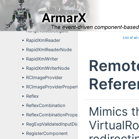
Quaternion
►
QuaternionWidget
►
RampedAccelerationVelocityControllerConfiguration
►
RangeValueDelegate
List of al
RapidXmlReader
►
RapidXmlReaderNode
►
RapidXmlWriter
Remot
►
RapidXmlWriterNode
►
RCImageProvider
Refere
►
RCImageProviderPropertyDefinitions
►
Reflex
►
ReflexCombination
►
Mimics t
ReflexCombinationPropertyDefinitions
►
VirtualR
RegExpValidatedInputDialog
►
RegisterComponent
redirect
►