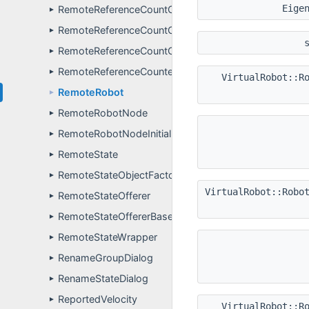
Eige
RemoteReferenceCountControlBlock
►
RemoteReferenceCountControlBlock< FunctionType, v
►
RemoteReferenceCountControlBlockManager
►
RemoteReferenceCounter
►
VirtualRobot::R
RemoteRobot
►
RemoteRobotNode
►
RemoteRobotNodeInitializer
►
RemoteState
►
RemoteStateObjectFactory
►
VirtualRobot::Robo
RemoteStateOfferer
►
RemoteStateOffererBase
►
RemoteStateWrapper
►
RenameGroupDialog
►
RenameStateDialog
►
ReportedVelocity
►
VirtualRobot::R