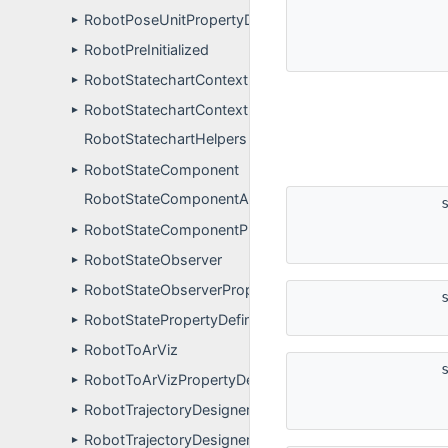
RobotPoseUnitPropertyDefinitions
►
RobotPreInitialized
►
RobotStatechartContext
►
RobotStatechartContextProperties
►
RobotStatechartHelpers
RobotStateComponent
►
RobotStateComponentApp
RobotStateComponentPluginUser
►
RobotStateObserver
►
RobotStateObserverPropertyDefinitions
►
RobotStatePropertyDefinitions
►
RobotToArViz
►
RobotToArVizPropertyDefinitions
►
RobotTrajectoryDesignerGuiPluginGuiPlugin
►
RobotTrajectoryDesignerGuiPluginWidgetController
►