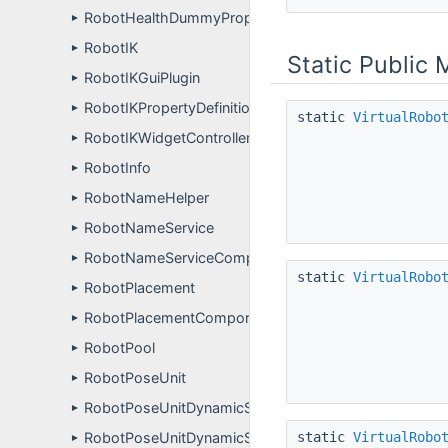
RobotHealthDummyPropertyDefinitions
►
RobotIK
►
Static Public
RobotIKGuiPlugin
►
RobotIKPropertyDefinitions
►
static
VirtualRobo
RobotIKWidgetController
►
RobotInfo
►
RobotNameHelper
►
RobotNameService
►
RobotNameServiceComponentPluginUser
►
static
VirtualRobo
RobotPlacement
►
RobotPlacementComponentPluginUser
►
RobotPool
►
RobotPoseUnit
►
RobotPoseUnitDynamicSimulation
►
static
VirtualRobo
RobotPoseUnitDynamicSimulationPropertyDefinitions
►