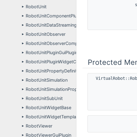
RobotUnit
►
RobotUnitComponentPluginUser
►
RobotUnitDataStreamingReceiver
►
RobotUnitObserver
►
RobotUnitObserverComponentPluginUser
►
RobotUnitPluginGuiPlugin
►
Protected Me
RobotUnitPluginWidgetController
►
RobotUnitPropertyDefinitions
►
VirtualRobot::Ro
RobotUnitSimulation
►
RobotUnitSimulationPropertyDefinitions
►
RobotUnitSubUnit
►
RobotUnitWidgetBase
►
RobotUnitWidgetTemplateBase
►
RobotViewer
►
RobotViewerGuiPlugin
►