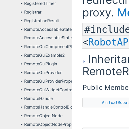
RegisteredTimer
►
proxy.
Mo
Registrar
►
RegistrationResult
►
#includ
RemoteAccessableState
►
RemoteAccessableStateApp
<
RobotAP
RemoteGuiComponentPluginUser
►
Inherita
RemoteGuiExample2
►
RemoteGuiPlugin
►
RemoteR
RemoteGuiProvider
►
RemoteGuiProviderPropertyDefinitions
►
Public Membe
RemoteGuiWidgetController
►
RemoteHandle
►
VirtualRobo
RemoteHandleControlBlock
►
RemoteObjectNode
►
RemoteObjectNodePropertyDefinitions
►