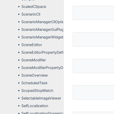
ScaledCSpace
►
ScenarioCli
►
ScenarioManagerCliOptions
►
ScenarioManagerGuiPlugin
►
ScenarioManagerWidgetController
►
SceneEditor
►
SceneEditorPropertyDefinitions
►
SceneModifier
►
SceneModifierPropertyDefinitions
►
SceneOverview
►
ScheduledTask
►
ScopedStopWatch
►
SelectableImageViewer
►
SelfLocalization
►
SelfLocalizationDynamicSimulation
►