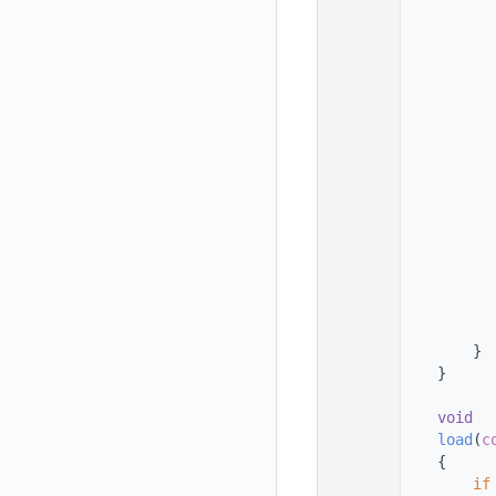
  101
          
  102
  103
          
  104
  105
          
  106
  107
          
  108
  109
  110
          
  111
  112
          
  113
  114
  115
          
  116
        }
  117
    }
  118
  119
void
  120
load
(
c
  121
    {
  122
if