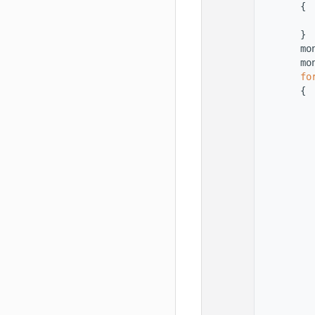
  123
        {
  124
  125
        }
  126
        mo
  127
        mo
  128
fo
  129
        {
  130
  131
  132
  133
  134
  135
          
  136
          
  137
  138
          
  139
  140
          
  141
  142
          
  143
  144
          