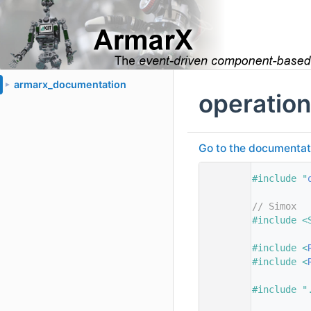
armarx_documentation
►
operatio
Go to the documentatio
    1
#include "
    2
    3
// Simox
    4
#include <
    5
    6
#include <
    7
#include <
    8
    9
#include "
   10