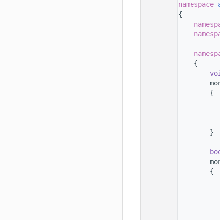
   11
namespace 
   12
{
   13
namesp
   14
namesp
   15
   16
namesp
   17
    {
   18
vo
   19
        mo
   20
        {
   21
   22
          
   23
          
   24
        }
   25
   26
bo
   27
        mo
   28
        {
   29
   30
   31
          
   32