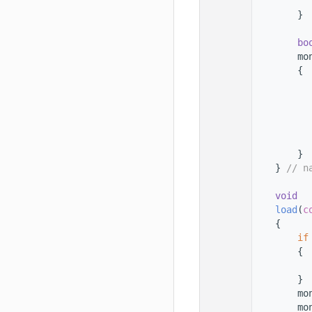
   33
   34
        }
   35
   36
bo
   37
        mo
   38
        {
   39
   40
   41
          
   42
   43
   44
        }
   45
    } 
// n
   46
   47
void
   48
load
(
c
   49
    {
   50
if
   51
        {
   52
   53
        }
   54
        mo
   55
        mo