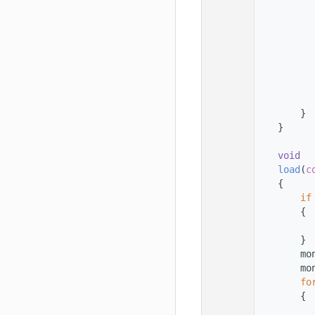
  145
  146
  147
          
  148
  149
          
  150
  151
  152
          
  153
        }
  154
    }
  155
  156
void
  157
load
(
c
  158
    {
  159
if
  160
        {
  161
  162
        }
  163
        mo
  164
        mo
  165
fo
  166
        {
  167