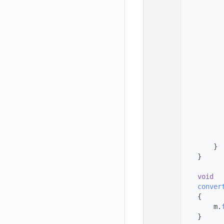
  168
  169
  170
  171
  172
          
  173
  174
  175
          
  176
  177
          
  178
          
  179
  180
  181
  182
        }
  183
    }
  184
  185
void
  186
conver
  187
    {
  188
        m.
  189
    }