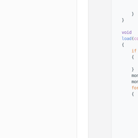
   78
   79
          
   80
        }
   81
    }
   82
   83
void
   84
load
(
c
   85
    {
   86
if
   87
        {
   88
   89
        }
   90
        mo
   91
        mo
   92
fo
   93
        {
   94
   95
   96
   97
   98
   99
          
  100